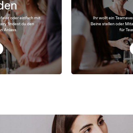
den
eier oder einfach mit
Ihr wollt ein Teameven
ery findest du den
Beine stellen oder Mi
n Anlass.
für Te