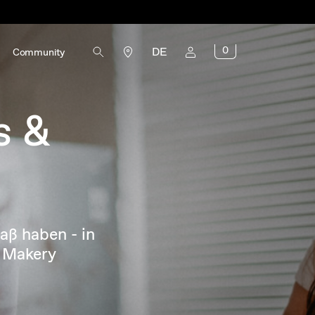
0
DE
Community
s &
aß haben - in
 Makery