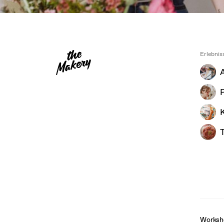
Erlebni
A
T
Worksh