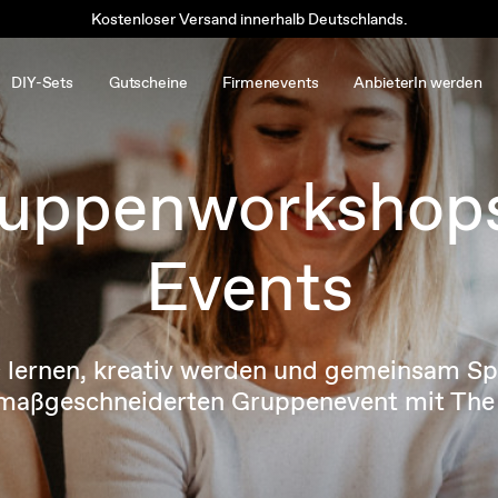
Kostenloser Versand innerhalb Deutschlands.
DIY-Sets
Gutscheine
Firmenevents
AnbieterIn werden
uppenworkshop
Events
lernen, kreativ werden und gemeinsam Sp
maßgeschneiderten Gruppenevent mit The