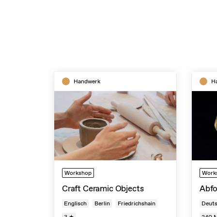
Handwerk
H
Workshop
Work
Craft Ceramic Objects
Abfo
Englisch
Berlin
Friedrichshain
Deut