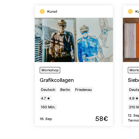
Kunst
K
Workshop
Work
Grafikcollagen
Sieb
Deutsch
Berlin
Friedenau
Deut
4.7 ★
4.9 ★
150
Min.
210
M
12. Se
58€
16. Sep.
Termi