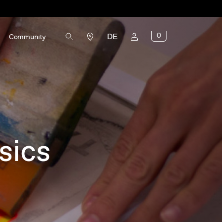
0
DE
Community
sics