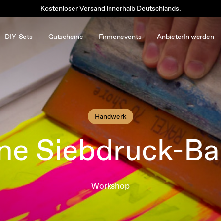
Kostenloser Versand innerhalb Deutschlands.
DIY-Sets
Gutscheine
Firmenevents
AnbieterIn werden
Handwerk
ne Siebdruck-Ba
Workshop