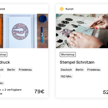
unst
Kunst
shop
Workshop
druck
Stempel Schnitzen
sch
Berlin
Friedenau
Deutsch
Berlin
Friedenau
150
Min.
in.
p. + 2 verfügbare
79€
5
ne