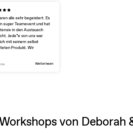
aren alle sehr begeistert. Es
Es war spannend, die
in super Teamevent und hat
Siebdrucktechnik kennen zu lerne
ntensiv in den Austausch
und mit Motiven und Farben zu
cht. Jede*e von uns war
experimentieren!
lich mit seinem selbst
lteten Produkt. Wir
egen, ob wir das jetzt
Christine
lmäßig machen
Weiterlesen
line
 Workshops von Deborah 