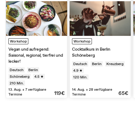
Workshop
Workshop
Vegan und aufregend:
Cocktailkurs in Berlin
Saisonal, regional, tierfrei und
Schöneberg
lecker!
Deutsch
Berlin
Kreuzberg
Deutsch
Berlin
4.9 ★
Schöneberg
4.5 ★
120
Min.
210
Min.
13. Aug. + 7 verfügbare
14. Aug. + 28 verfügbare
119€
65€
Termine
Termine