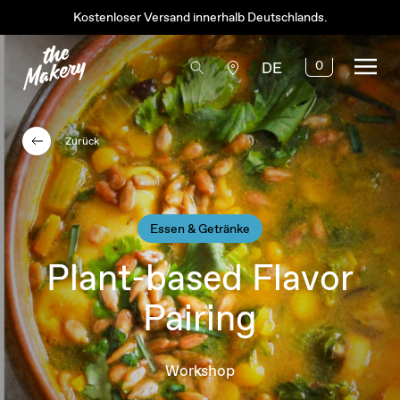
Kostenloser Versand innerhalb Deutschlands.
0
DE
Zurück
Essen & Getränke
Plant-based Flavor
Pairing
Workshop