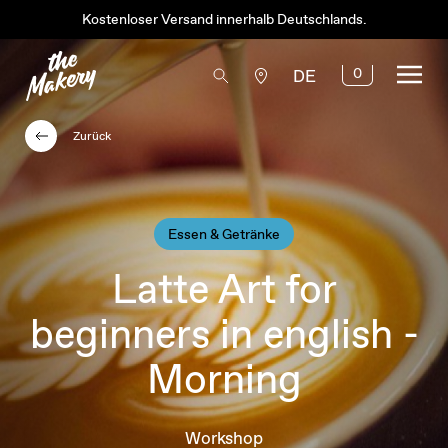
Kostenloser Versand innerhalb Deutschlands.
0
DE
Zurück
Essen & Getränke
Latte Art for
beginners in english -
Morning
Workshop