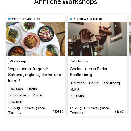
Ähnliche Workshops
Essen & Getränke
Essen & Getränke
Workshop
Workshop
Vegan und aufregend:
Cocktailkurs in Berlin
Saisonal, regional, tierfrei und
Schöneberg
lecker!
Deutsch
Berlin
Kreuzberg
Deutsch
Berlin
4.9 ★
Schöneberg
4.5 ★
120
Min.
210
Min.
13. Aug. + 7 verfügbare
14. Aug. + 28 verfügbare
119€
65€
Termine
Termine