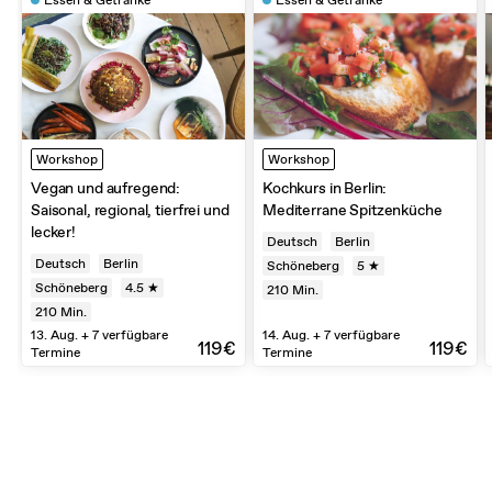
Workshop
Workshop
Vegan und aufregend:
Kochkurs in Berlin:
Saisonal, regional, tierfrei und
Mediterrane Spitzenküche
lecker!
Deutsch
Berlin
Deutsch
Berlin
Schöneberg
5 ★
Schöneberg
4.5 ★
210
Min.
210
Min.
13. Aug. + 7 verfügbare
14. Aug. + 7 verfügbare
119€
119€
Termine
Termine