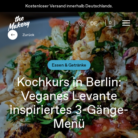
Kostenloser Versand innerhalb Deutschlands.
0
DE
Zurück
Essen & Getränke
Kochkurs in Berlin:
Veganes Levante
inspiriertes 3-Gänge-
Menü