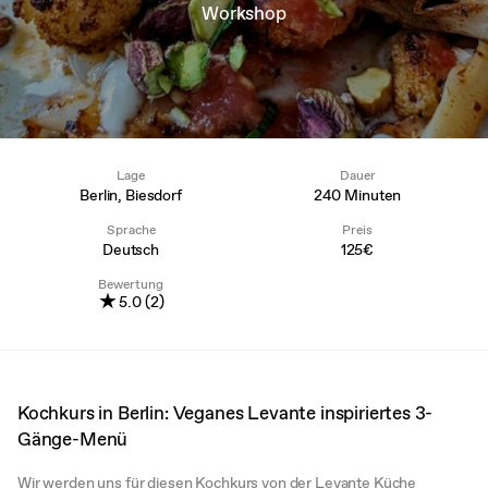
Workshop
Lage
Dauer
Berlin, Biesdorf
240 Minuten
Sprache
Preis
Deutsch
125€
Bewertung
★
5.0 (2)
Kochkurs in Berlin: Veganes Levante inspiriertes 3-
Gänge-Menü
Wir werden uns für diesen Kochkurs von der Levante Küche