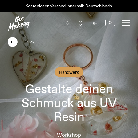
Kostenloser Versand innerhalb Deutschlands.
0
DE
Zurück
Handwerk
Gestalte deinen
Schmuck aus UV
Resin
Workshop