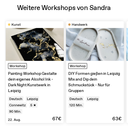
Weitere Workshops von Sandra
Kunst
Handwerk
Workshop
Workshop
Painting Workshop Gestalte
DIY Formen gießen in Leipzig
dein eigenes Alcohol Ink -
Mix and Dip dein
Dark Night Kunstwerk in
Schmuckstück - Nur für
Leipzig
Gruppen
Deutsch
Leipzig
Deutsch
Leipzig
Connewitz
5 ★
120
Min.
90
Min.
67€
63€
22. Aug.