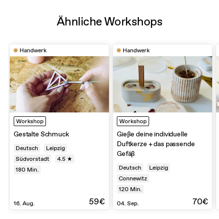
Ähnliche Workshops
Handwerk
Handwerk
Workshop
Workshop
Gestalte Schmuck
Gieße deine individuelle
Duftkerze + das passende
Deutsch
Leipzig
Gefäß
Südvorstadt
4.5 ★
Deutsch
Leipzig
180
Min.
Connewitz
120
Min.
59€
70€
16. Aug.
04. Sep.