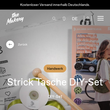
Kostenloser Versand innerhalb Deutschlands.
0
DE
Zurück
Handwerk
Strick Tasche DIY-Set
DIY-Set