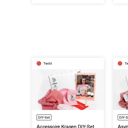
Textil
Te
DIY-Set
DIY-S
Accessoire Kragen DIY-Set
Asym