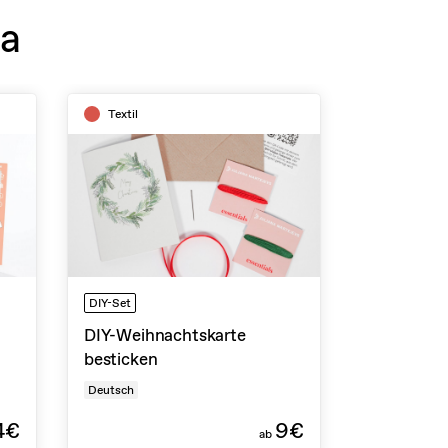
na
Textil
DIY-Set
DIY-Weihnachtskarte
besticken
Deutsch
4€
9€
ab