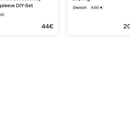
sleeve DIY-Set
Deutsch
4.00 ★
sch
44€
2