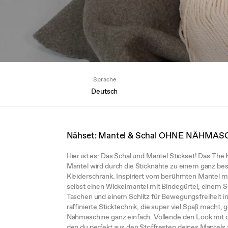
Sprache
Deutsch
Nähset: Mantel & Schal OHNE NÄHMAS
Hier ist es: Das Schal und Mantel Stickset! Das The K
Mantel wird durch die Sticknähte zu einem ganz bes
Kleiderschrank. Inspiriert vom berühmten Mantel mi
selbst einen Wickelmantel mit Bindegürtel, einem 
Taschen und einem Schlitz für Bewegungsfreiheit in
raffinierte Sticktechnik, die super viel Spaß macht
Nähmaschine ganz einfach. Vollende den Look mit d
den du perfekt aus den Stoffresten deines Mantels 