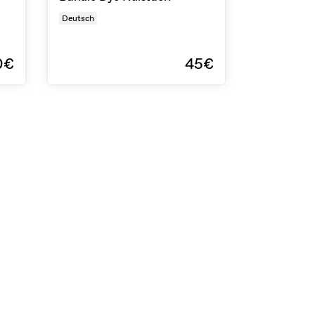
Deutsch
0€
45€