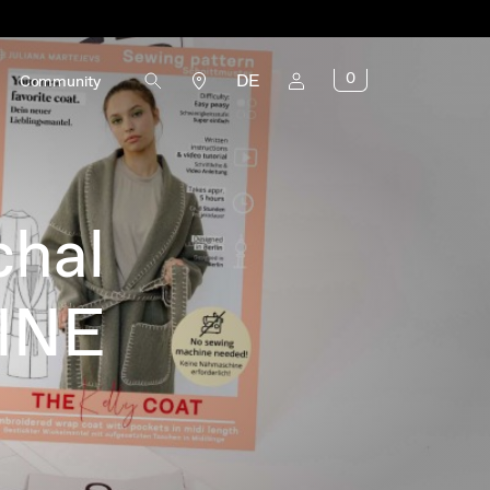
0
DE
Community
chal
INE