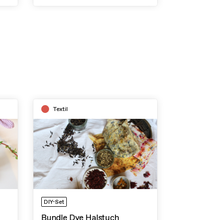
Textil
DIY-Set
Bundle Dye Halstuch