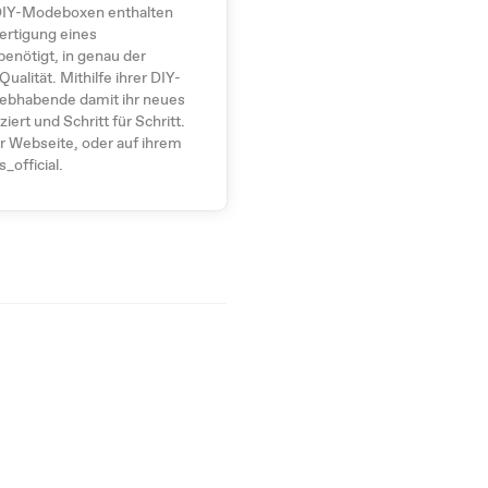
 DIY-Modeboxen enthalten
fertigung eines
enötigt, in genau der
alität. Mithilfe ihrer DIY-
iebhabende damit ihr neues
ert und Schritt für Schritt.
er Webseite, oder auf ihrem
_official.