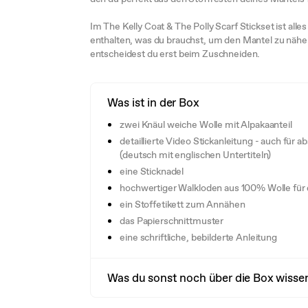
Im The Kelly Coat & The Polly Scarf Stickset ist all
enthalten, was du brauchst, um den Mantel zu nähe
entscheidest du erst beim Zuschneiden.
Was ist in der Box
zwei Knäul weiche Wolle mit Alpakaanteil
detaillierte Video Stickanleitung - auch für 
(deutsch mit englischen Untertiteln)
eine Sticknadel
hochwertiger Walkloden aus 100% Wolle für
ein Stoffetikett zum Annähen
das Papierschnittmuster
eine schriftliche, bebilderte Anleitung
Was du sonst noch über die Box wissen