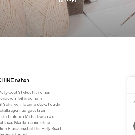
DIY-Set
CHINE nähen
elly Coat Stickset für einen
onderen Teil in deinem
t Schal von Totême stickst du dir
Schalkragen, aufgesetzten
 der hinteren Mitte. Durch die
, geht das Mantel nähen ohne
em Fransenschal The Polly Scarf,
fertigen kannst!