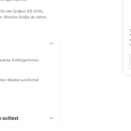
es für die Größen XS-XXXL
n. Welche Größe du nähst,
i
absolute AnfängerInnen
 den Mantel und Schal
 solltest