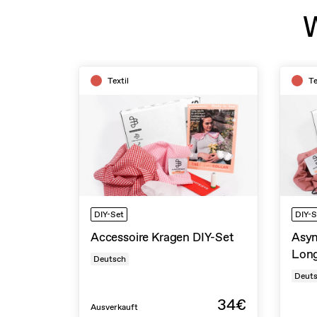
W
Textil
Te
DIY-Set
DIY-S
Accessoire Kragen DIY-Set
Asym
Long
Deutsch
Deut
34€
Ausverkauft