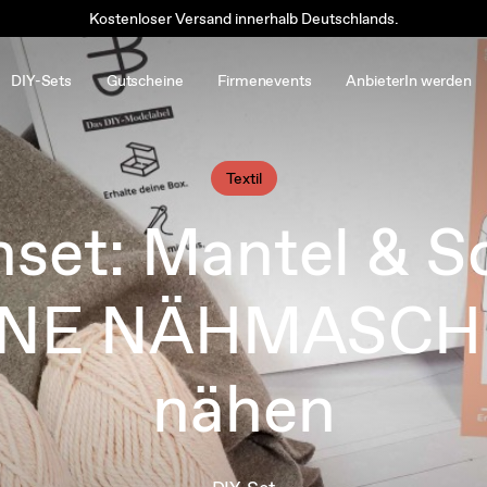
Kostenloser Versand innerhalb Deutschlands.
DIY-Sets
Gutscheine
Firmenevents
AnbieterIn werden
Textil
set: Mantel & S
NE NÄHMASCH
nähen