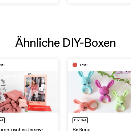
Ähnliche DIY-Boxen
xtil
Textil
et
DIY-Set
metrisches Jersey-
Beißring