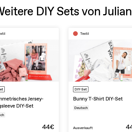
eitere DIY Sets von Julia
xtil
Textil
et
DIY-Set
metrisches Jersey-
Bunny T-Shirt DIY-Set
sleeve DIY-Set
Deutsch
sch
44€
4
Ausverkauft