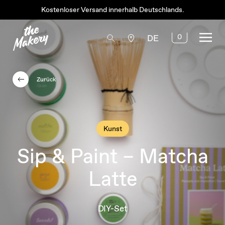
Kostenloser Versand innerhalb Deutschlands.
0
DE
Zurück
Kunst
Sip & Paint – Matcha
Latte
DIY-Set