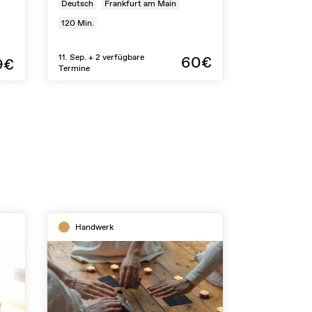
Deutsch
Frankfurt am Main
120
Min.
11. Sep. + 2 verfügbare
60€
9€
Termine
Handwerk