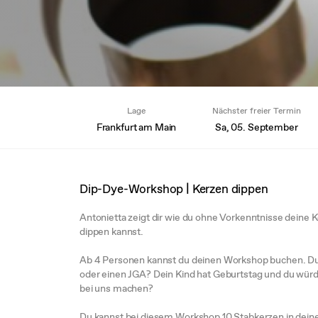
Lage
Nächster freier Termin
Frankfurt am Main
Sa, 05. September
Dip-Dye-Workshop | Kerzen dippen
Antonietta zeigt dir wie du ohne Vorkenntnisse deine 
dippen kannst.
Ab 4 Personen kannst du deinen Workshop buchen. Du
oder einen JGA? Dein Kind hat Geburtstag und du wür
bei uns machen?
Du kannst bei diesem Workshop 10 Stabkerzen in dei