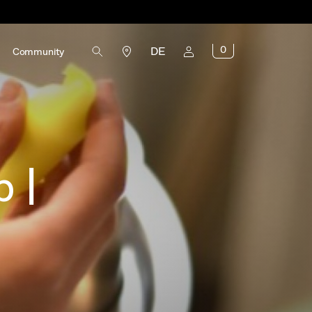
0
DE
Community
 |