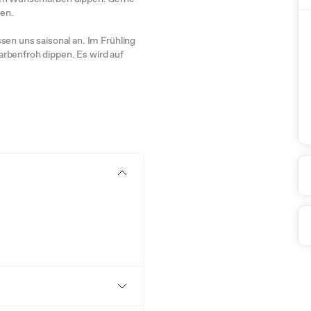
en.
sen uns saisonal an. Im Frühling
 farbenfroh dippen. Es wird auf