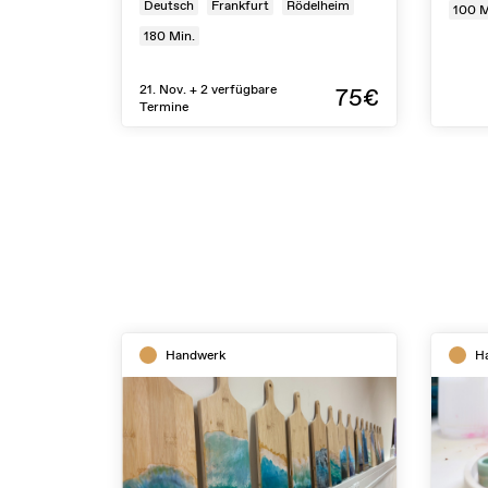
Deutsch
Frankfurt
Rödelheim
100
M
180
Min.
21. Nov. + 2 verfügbare
75€
Termine
Handwerk
H