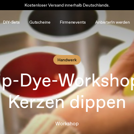
Kostenloser Versand innerhalb Deutschlands.
DIY-Sets
Gutscheine
Firmenevents
AnbieterIn werden
Handwerk
ip-Dye-Workshop
Kerzen dippen
Workshop